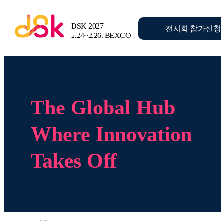
DSK 2027
전시회
참가신청
2.24~2.26.
BEXCO
The Global Hub
Where Innovation
Takes Off