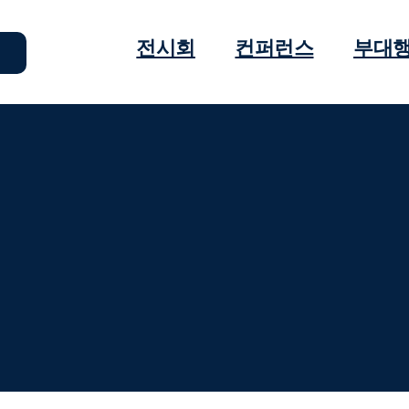
전시회
컨퍼런스
부대