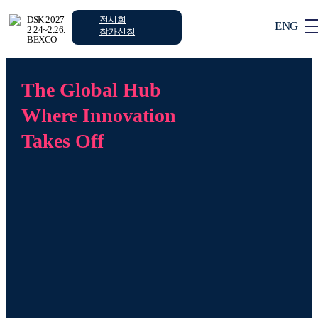
전시회
DSK 2027
ENG
2.24~2.26.
참가신청
BEXCO
The Global Hub
로그인
회원가입
Where Innovation
Takes Off
전시회
컨퍼런스
부대행사
안내